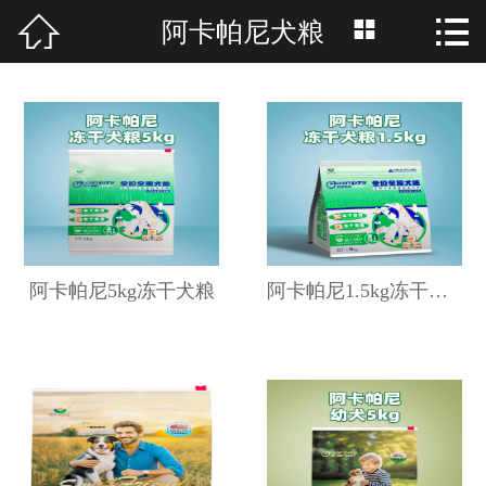



阿卡帕尼犬粮
网站首页

关于我们
产品分类
资讯中心
养护知识
阿卡帕尼5kg冻干犬粮
阿卡帕尼1.5kg冻干犬粮
招商加盟
品牌活动
联系我们