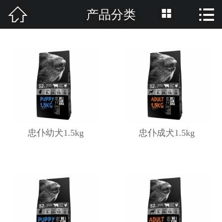



产品分类
网站首页

关于我们
产品分类
资讯中心
养护知识
忠仆幼犬1.5kg
忠仆成犬1.5kg
招商加盟
品牌活动
联系我们