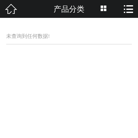



产品分类
网站首页

关于我们
未查询到任何数据!
产品分类
资讯中心
养护知识
招商加盟
品牌活动
联系我们