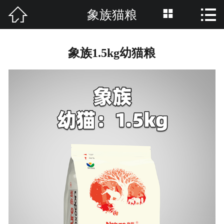



象族猫粮
网站首页

关于我们
象族1.5kg幼猫粮
产品分类
资讯中心
养护知识
招商加盟
品牌活动
联系我们