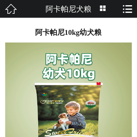



阿卡帕尼犬粮
网站首页

关于我们
阿卡帕尼10kg幼犬粮
产品分类
资讯中心
养护知识
招商加盟
品牌活动
联系我们