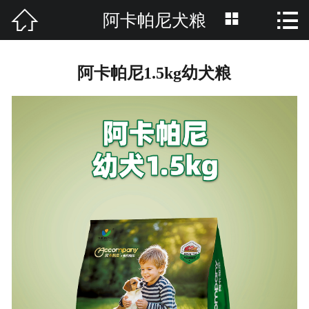



阿卡帕尼犬粮
网站首页

关于我们
阿卡帕尼1.5kg幼犬粮
产品分类
资讯中心
养护知识
招商加盟
品牌活动
联系我们