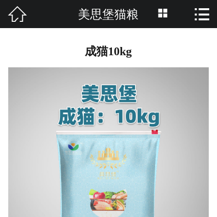



美思堡猫粮
网站首页

关于我们
成猫10kg
产品分类
资讯中心
养护知识
招商加盟
品牌活动
联系我们